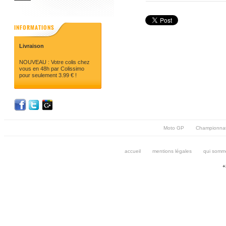
INFORMATIONS
Livraison
NOUVEAU : Votre colis chez
vous en 48h par Colissimo
pour seulement 3.99 € !
Moto GP
Championna
accueil
mentions légales
qui somm
+