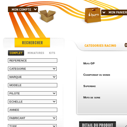
RECHERCHER
Moto GP
Championnat du monde
Superbike
Moto de serie
DETAIL DU PRODUIT