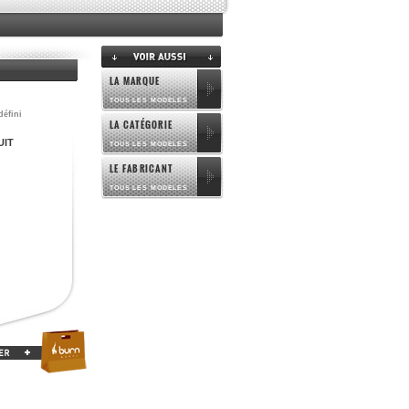
LA MARQUE
TOUS LES MODELES
défini
LA CATÉGORIE
UIT
TOUS LES MODELES
LE FABRICANT
TOUS LES MODELES