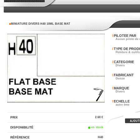
MINIATURE DIVERS H40 10ML BASE MAT
PILOTEE PAR
Aucun pilote de 
TYPE DE PROD
Peinture & outils
CATEGORIE
Divers
FABRICANT
Gunze
MARQUE
Divers
ECHELLE
autre ème
PRIX
2.60 €
DISPONIBILITÉ
en stock
RÉFÉRENCE
H40