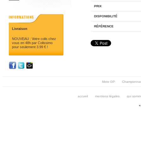
PRIX
INFORMATIONS
DISPONIBILITÉ
RÉFÉRENCE
Livraison
NOUVEAU : Votre colis chez
vous en 48h par Colissimo
pour seulement 3.99 € !
Moto GP
Championna
accueil
mentions légales
qui somm
+