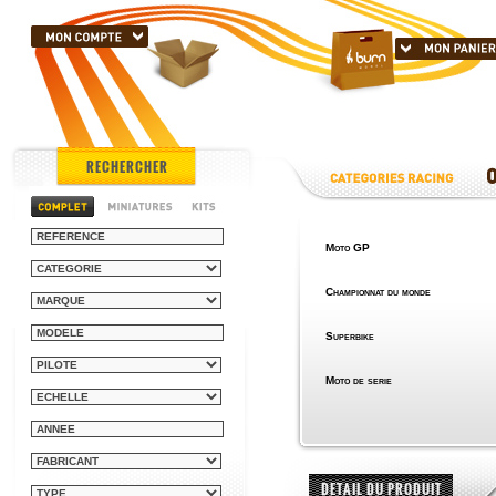
RECHERCHER
Moto GP
Championnat du monde
Superbike
Moto de serie
DETAIL DU PRODUIT